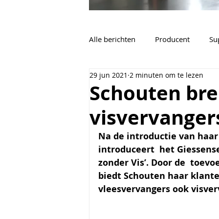
Alle berichten
Producent
Su
29 jun 2021
2 minuten om te lezen
Vacatures
Algemeen
Schouten bre
visvervangers
Na de introductie van haar 
introduceert  het Giessens
zonder Vis’. Door de  toev
biedt Schouten haar klante
vleesvervangers ook visver