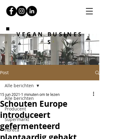
VEGAN BUSINES
S
Post
Alle berichten
15 jun 2021
1 minuten om te lezen
Alle berichten
Schouten Europe
Producent
introduceert
Supermarkt
gefermenteerd
Horeca
plantaardig gehakt