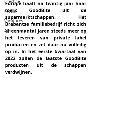
Lifestyle
Europe haalt na twintig jaar haar 
merk GoodBite uit de 
Media
supermarktschappen. Het 
Vacatures
Brabantse familiebedrijf richt zich 
Algemeen
al een aantal jaren steeds meer op 
het leveren van private label 
producten en zet daar nu volledig 
op in. In het eerste kwartaal van 
2022 zullen de laatste GoodBite 
producten uit de schappen 
verdwijnen.