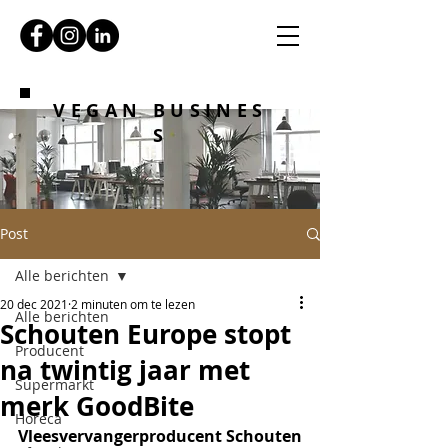
VEGAN BUSINES
S
Post
Alle berichten
20 dec 2021
2 minuten om te lezen
Alle berichten
Schouten Europe stopt
Producent
na twintig jaar met
Supermarkt
merk GoodBite
Horeca
Vleesvervangerproducent Schouten 