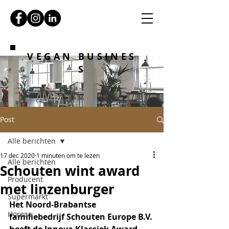
VEGAN BUSINES
S
Post
Alle berichten
17 dec 2020
1 minuten om te lezen
Alle berichten
Schouten wint award
Producent
met linzenburger
Supermarkt
Het Noord-Brabantse 
Horeca
familiebedrijf Schouten Europe B.V. 