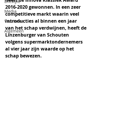
heeft de Innova Klassiek Award 
Lifestyle
2016-2020 gewonnen. In een zeer 
Media
competitieve markt waarin veel 
introducties al binnen een jaar 
Vacatures
van het schap verdwijnen, heeft de 
Algemeen
Linzenburger van Schouten 
volgens supermarktondernemers 
al vier jaar zijn waarde op het 
schap bewezen. 