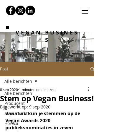
VEGAN BUSINES
S
Post
Alle berichten
8 sep 2020
1 minuten om te lezen
Alle berichten
Stem op Vegan Business!
Producent
Bijgewerkt op:
9 sep 2020
Vanaf nu kun je stemmen op de 
Supermarkt
Vegan Awards 2020 
Horeca
publieksnominaties in zeven 