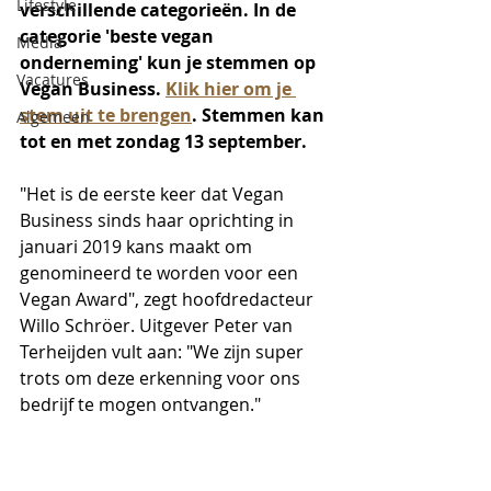
Lifestyle
verschillende categorieën. In de 
categorie 'beste vegan 
Media
onderneming' kun je stemmen op 
Vacatures
Vegan Business. 
Klik hier om je 
stem uit te brengen
. Stemmen kan 
Algemeen
tot en met zondag 13 september.
"Het is de eerste keer dat Vegan 
Business sinds haar oprichting in 
januari 2019 kans maakt om 
genomineerd te worden voor een 
Vegan Award", zegt hoofdredacteur 
Willo Schröer. Uitgever Peter van 
Terheijden vult aan: "We zijn super 
trots om deze erkenning voor ons 
bedrijf te mogen ontvangen." 