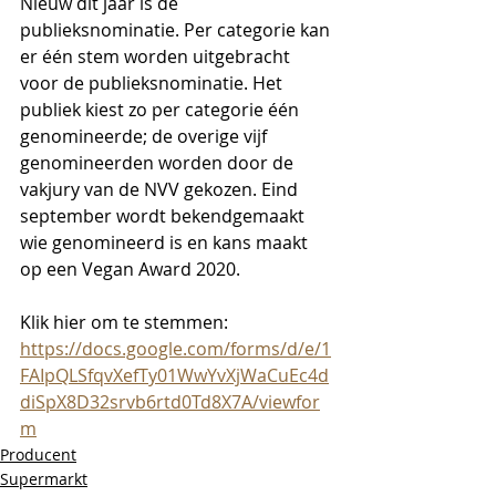
Nieuw dit jaar is de 
publieksnominatie. Per categorie kan 
er één stem worden uitgebracht 
voor de publieksnominatie. Het 
publiek kiest zo per categorie één 
genomineerde; de overige vijf 
genomineerden worden door de 
vakjury van de NVV gekozen. Eind 
september wordt bekendgemaakt 
wie genomineerd is en kans maakt 
op een Vegan Award 2020.
Klik hier om te stemmen:
https://docs.google.com/forms/d/e/1
FAIpQLSfqvXefTy01WwYvXjWaCuEc4d
diSpX8D32srvb6rtd0Td8X7A/viewfor
m
Producent
Supermarkt