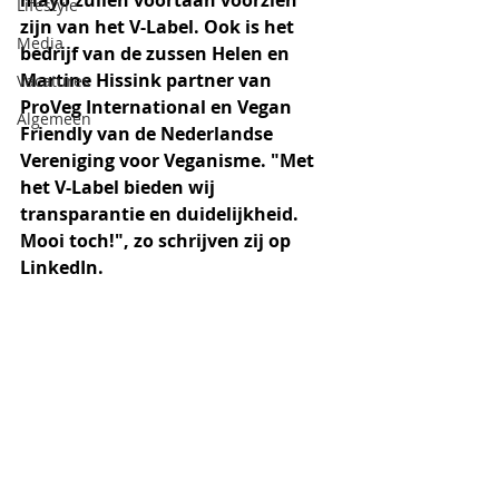
mayo zullen voortaan voorzien 
Lifestyle
zijn van het V-Label. Ook is het 
Media
bedrijf van de zussen Helen en 
Martine Hissink partner van 
Vacatures
ProVeg International en Vegan 
Algemeen
Friendly van de Nederlandse 
Vereniging voor Veganisme. "Met 
het V-Label bieden wij 
transparantie en duidelijkheid. 
Mooi toch!", zo schrijven zij op 
LinkedIn.