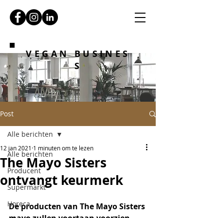
VEGAN BUSINES
S
Post
Alle berichten
12 jan 2021
1 minuten om te lezen
Alle berichten
The Mayo Sisters
Producent
ontvangt keurmerk
Supermarkt
Horeca
De producten van The Mayo Sisters 