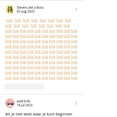
Steven Like a Boss
05 aug 2025
link
link
link
link
link
link
link
link
link
link
link
link
link
link
link
link
link
link
link
link
link
link
link
link
link
link
link
link
link
link
link
link
link
link
link
link
link
link
link
link
link
link
link
link
link
link
link
link
link
link
link
link
link
link
link
link
link
link
link
link
link
link
link
link
link
link
link
link
link
link
link
link
link
link
link
link
link
link
link
link
link
link
link
link
link
link
link
link
link
link
link
link
link
link
link
link
link
link
link
link
link
link
link
link
link
link
link
link
link
link
link
link
link
link
link
link
Like
Reageren
JoeR Enfo
18 jul 2025
Als je niet weet waar je kunt beginnen 