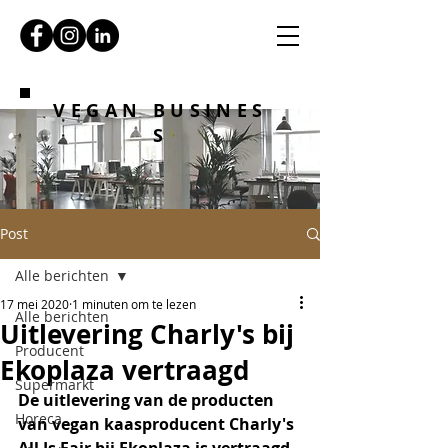
VEGAN BUSINES
S
Post
Alle berichten
17 mei 2020
1 minuten om te lezen
Alle berichten
Uitlevering Charly's bij
Producent
Ekoplaza vertraagd
Supermarkt
De uitlevering van de producten 
Horeca
van vegan kaasproducent Charly's 