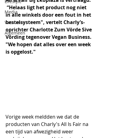
All Is Fair bij Ekoplaza is vertraagd. 
Lifestyle
 “Helaas ligt het product nog niet 
Media
in alle winkels door een fout in het 
bestelsysteem", vertelt 
Charly’s-
Vacatures
oprichter Charlotte Zum Vörde Sive 
Algemeen
Vörding tegenover Vegan Business. 
"
We hopen dat alles over een week 
is opgelost."
Vorige week meldden we dat de 
producten van
Charly's All Is Fair na 
een tijd van afwezigheid weer 