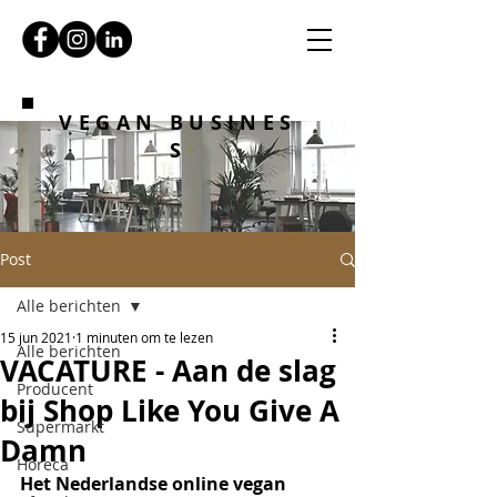
VEGAN BUSINES
S
Post
Alle berichten
15 jun 2021
1 minuten om te lezen
Alle berichten
VACATURE - Aan de slag
Producent
bij Shop Like You Give A
Supermarkt
Damn
Horeca
Het Nederlandse online vegan 