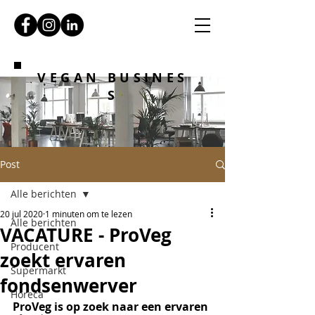
VEGAN BUSINES
S
Post
Alle berichten
20 jul 2020
1 minuten om te lezen
Alle berichten
VACATURE - ProVeg
Producent
zoekt ervaren
Supermarkt
fondsenwerver
Horeca
ProVeg is op zoek naar een ervaren 