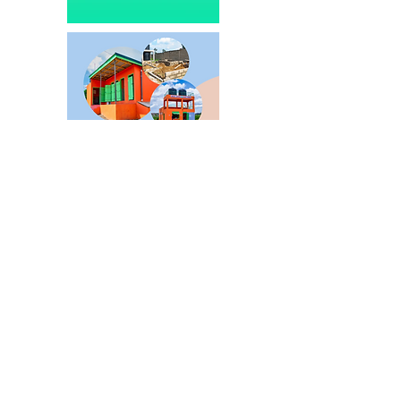
NIEUWS
Producent
Supermarkt
Horeca
Lifestyle
Media