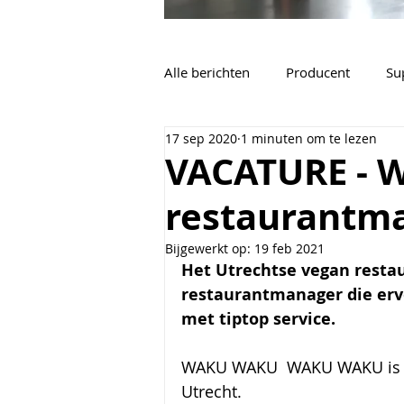
Alle berichten
Producent
Su
17 sep 2020
1 minuten om te lezen
Vacatures
Algemeen
VACATURE - 
restaurantm
Bijgewerkt op:
19 feb 2021
Het Utrechtse vegan rest
restaurantmanager die ervo
met tiptop service.
WAKU WAKU  
WAKU WAKU is g
Utrecht.