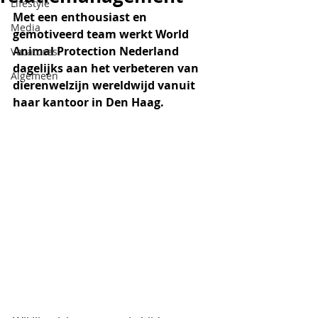
Lifestyle
Met een enthousiast en 
Media
gemotiveerd team werkt World 
Animal Protection Nederland 
Vacatures
dagelijks aan het verbeteren van 
Algemeen
dierenwelzijn wereldwijd vanuit 
haar kantoor in Den Haag. 