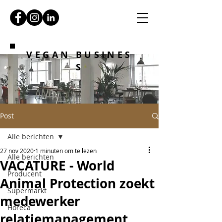
VEGAN BUSINES
S
Post
Alle berichten
27 nov 2020
1 minuten om te lezen
Alle berichten
VACATURE - World
Producent
Animal Protection zoekt
Supermarkt
medewerker
Horeca
relatiemanagement