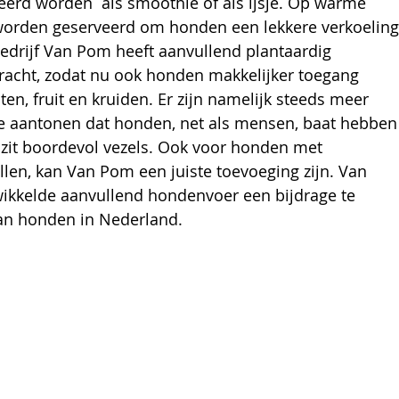
erd worden  als smoothie of als ijsje. Op warme 
worden geserveerd om honden een lekkere verkoeling
edrijf Van Pom heeft aanvullend plantaardig 
acht, zodat nu ook honden makkelijker toegang 
ten, fruit en kruiden. Er zijn namelijk steeds meer 
ie aantonen dat honden, net als mensen, baat hebben
t zit boordevol vezels. Ook voor honden met 
len, kan Van Pom een juiste toevoeging zijn. Van 
ikkelde aanvullend hondenvoer een bijdrage te 
an honden in Nederland.