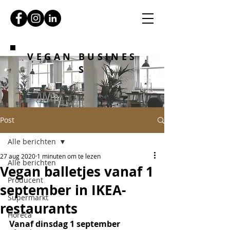
VEGAN BUSINES
S
Post
Alle berichten
27 aug 2020
1 minuten om te lezen
Alle berichten
Vegan balletjes vanaf 1
Producent
september in IKEA-
Supermarkt
restaurants
Horeca
Vanaf dinsdag 1 september 