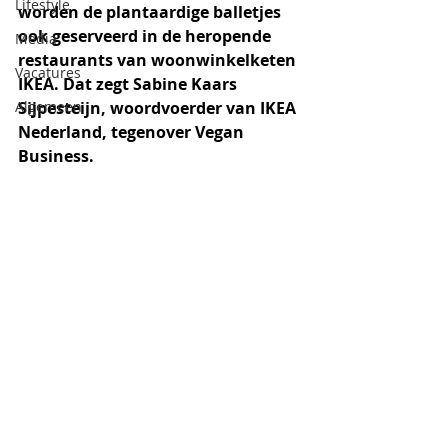
Lifestyle
worden de plantaardige balletjes 
ook geserveerd in de heropende 
Media
restaurants van woonwinkelketen 
Vacatures
IKEA. Dat zegt Sabine Kaars 
Algemeen
Sijpesteijn, woordvoerder van IKEA 
Nederland, tegenover Vegan 
Business.