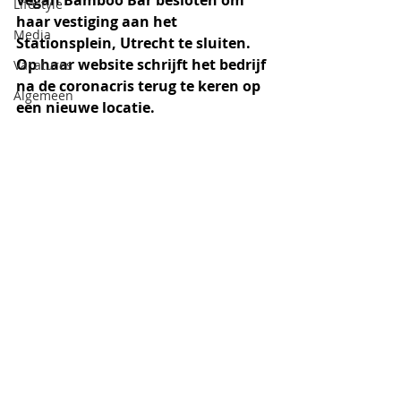
Vegan Bamboo Bar besloten om 
Lifestyle
haar vestiging aan het 
Media
Stationsplein, Utrecht te sluiten. 
Op haar website schrijft het bedrijf 
Vacatures
na de coronacris terug te keren op 
Algemeen
een nieuwe locatie.