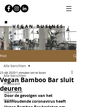
VEGAN BUSINES
S
Post
Alle berichten
23 okt 2020
1 minuten om te lezen
Alle berichten
Vegan Bamboo Bar sluit
Producent
deuren
Supermarkt
Door de gevolgen van het 
Horeca
aanhoudende coronavirus heeft 