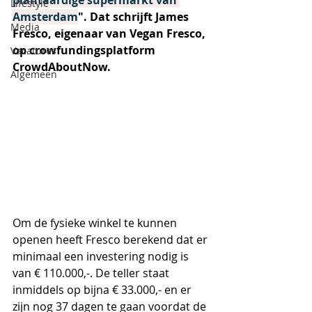
plantaardige supermarkt van 
Lifestyle
Amsterdam
". Dat schrijft James 
Media
Fresco, eigenaar van Vegan Fresco, 
op crowfundingsplatform 
Vacatures
CrowdAboutNow.
Algemeen
Om de fysieke winkel te kunnen 
openen heeft Fresco berekend dat er 
minimaal een investering nodig is 
van € 110.000,-. De teller staat 
inmiddels op bijna € 33.000,- en er 
zijn nog 37 dagen te gaan voordat de 