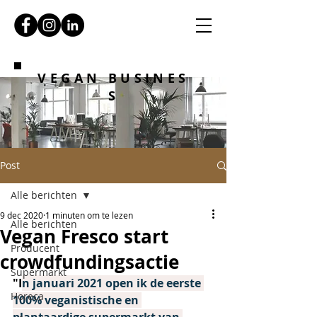
VEGAN BUSINES
S
Post
Alle berichten
9 dec 2020
1 minuten om te lezen
Alle berichten
Vegan Fresco start
Producent
crowdfundingsactie
Supermarkt
"I
n januari 2021 open ik de eerste 
Horeca
100% veganistische en 