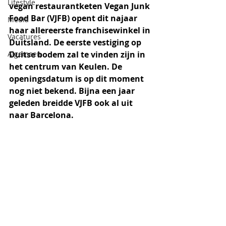
Lifestyle
vegan restaurantketen Vegan Junk 
Food Bar (VJFB) opent dit najaar 
Media
haar allereerste franchisewinkel in 
Vacatures
Duitsland. De eerste vestiging op 
Algemeen
Duitse bodem zal te vinden zijn in 
het centrum van Keulen. De 
openingsdatum is op dit moment 
nog niet bekend. Bijna een jaar 
geleden breidde VJFB ook al uit 
naar Barcelona.