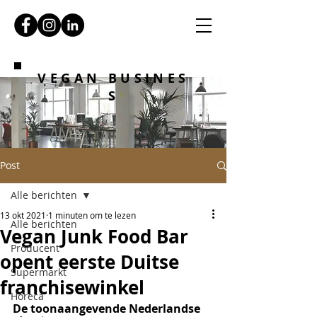
VEGAN BUSINES
S
Post
Alle berichten
13 okt 2021
1 minuten om te lezen
Alle berichten
Vegan Junk Food Bar
Producent
opent eerste Duitse
Supermarkt
franchisewinkel
Horeca
De toonaangevende Nederlandse 