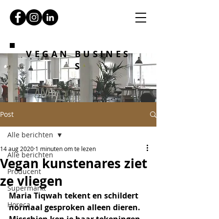
VEGAN BUSINES
S
Post
Alle berichten
14 aug 2020
1 minuten om te lezen
Alle berichten
Vegan kunstenares ziet
Producent
ze vliegen
Supermarkt
Maria Tiqwah tekent en schildert 
Horeca
normaal gesproken alleen dieren. 