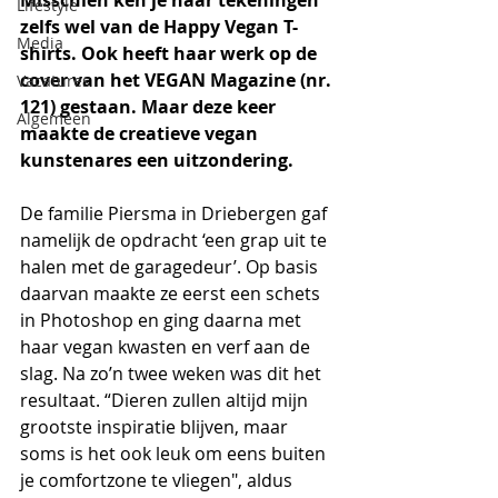
Misschien ken je haar tekeningen 
Lifestyle
zelfs wel van de Happy Vegan T-
Media
shirts. Ook heeft haar werk op de 
cover van het VEGAN Magazine (nr. 
Vacatures
121) gestaan. Maar deze keer 
Algemeen
maakte de creatieve vegan 
kunstenares een uitzondering.
De familie Piersma in Driebergen gaf 
namelijk de opdracht ‘een grap uit te 
halen met de garagedeur’. Op basis 
daarvan maakte ze eerst een schets 
in Photoshop en ging daarna met 
haar vegan kwasten en verf aan de 
slag. Na zo’n twee weken was dit het 
resultaat. “Dieren zullen altijd mijn 
grootste inspiratie blijven, maar 
soms is het ook leuk om eens buiten 
je comfortzone te vliegen", aldus 