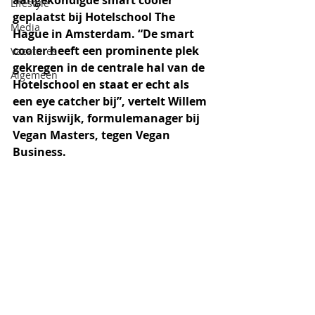
aangekondigde smart cooler 
Lifestyle
geplaatst bij Hotelschool The 
Media
Hague in Amsterdam. “De smart 
cooler heeft een prominente plek 
Vacatures
gekregen in de centrale hal van de 
Algemeen
Hotelschool en staat er echt als 
een eye catcher bij”, vertelt Willem 
van Rijswijk, formulemanager bij 
Vegan Masters, tegen Vegan 
Business.