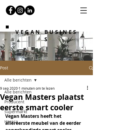
VEGAN BUSINES
S
Post
Alle berichten
9 sep 2020
1 minuten om te lezen
Alle berichten
Vegan Masters plaatst
Producent
eerste smart cooler
Supermarkt
Vegan Masters heeft het 
Horeca
allereerste meubel van de eerder 