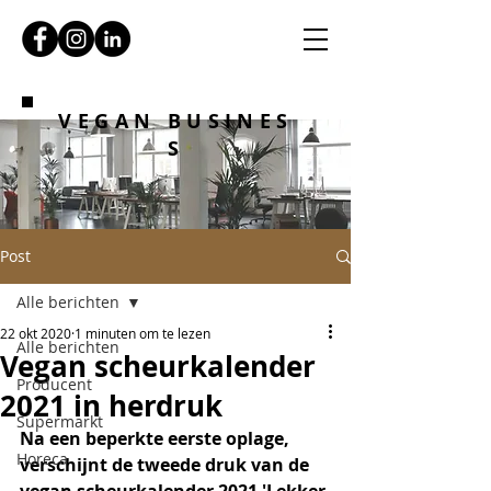
VEGAN BUSINES
S
Post
Alle berichten
22 okt 2020
1 minuten om te lezen
Alle berichten
Vegan scheurkalender
Producent
2021 in herdruk
Supermarkt
Na een beperkte eerste oplage, 
Horeca
verschijnt de tweede druk van de 