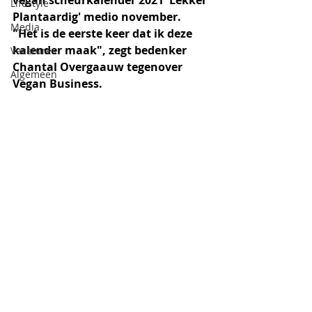
vegan scheurkalender 2021 'Lekker 
Lifestyle
Plantaardig' medio november. 
Media
"Het is de eerste keer dat ik deze 
kalender maak", zegt bedenker 
Vacatures
Chantal Overgaauw tegenover 
Algemeen
Vegan Business.