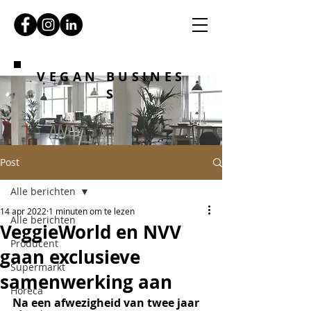
VEGAN BUSINES
S
Post
Alle berichten
14 apr 2022
1 minuten om te lezen
Alle berichten
VeggieWorld en NVV
Producent
gaan exclusieve
Supermarkt
samenwerking aan
Horeca
Na een afwezigheid van twee jaar 