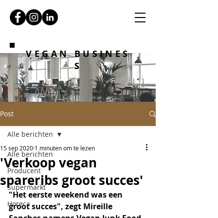
VEGAN BUSINES
S
Post
Alle berichten
15 sep 2020
1 minuten om te lezen
Alle berichten
'Verkoop vegan
Producent
spareribs groot succes'
Supermarkt
"Het eerste weekend was een 
Horeca
groot succes", zegt Mireille 