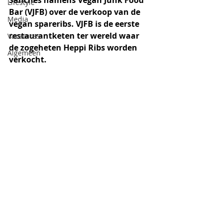
Sanches namens Vegan Junk Food 
Lifestyle
Bar (VJFB) over de verkoop van de 
Media
vegan spareribs. VJFB is de eerste 
restaurantketen ter wereld waar 
Vacatures
de zogeheten Heppi Ribs worden 
Algemeen
verkocht.