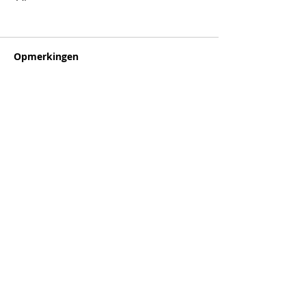
Opmerkingen
Plaats een opmerking...