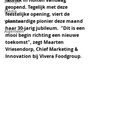
fabriek in Holten vandaag 
Lifestyle
geopend. Tegelijk met deze 
Media
feestelijke opening, viert de 
plantaardige pionier deze maand 
Vacatures
haar 30-jarig jubileum.  "Dit is een 
Algemeen
mooi begin richting een nieuwe 
toekomst", zegt Maarten 
Vriesendorp, Chief Marketing & 
Innovation bij Vivera Foodgroup
. 