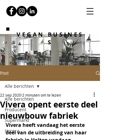
VEGAN BUSINES
S
Post
Alle berichten
22 sep 2020
2 minuten om te lezen
Alle berichten
Vivera opent eerste deel
Producent
nieuwbouw fabriek
Supermarkt
Vivera heeft vandaag het eerste 
Horeca
deel van de uitbreiding van haar 