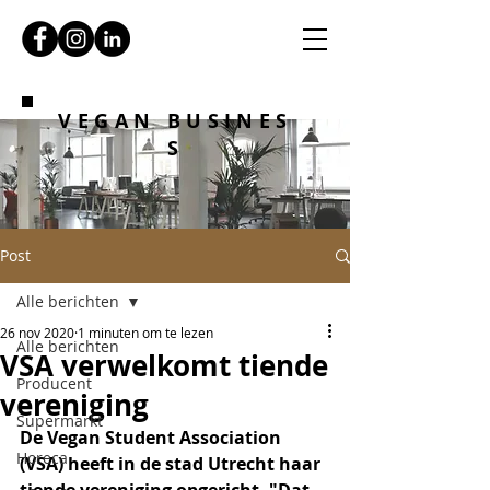
VEGAN BUSINES
S
Post
Alle berichten
26 nov 2020
1 minuten om te lezen
Alle berichten
VSA verwelkomt tiende
Producent
vereniging
Supermarkt
De Vegan Student Association 
Horeca
(VSA) heeft in de stad Utrecht haar 