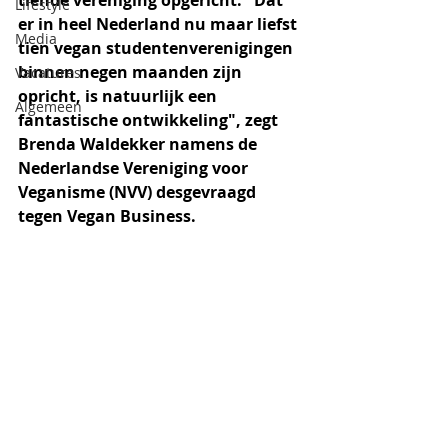
tiende vereniging opgericht. "Dat 
Lifestyle
er in heel Nederland nu maar liefst 
Media
tien vegan studentenverenigingen 
binnen negen maanden zijn 
Vacatures
opricht, is natuurlijk een 
Algemeen
fantastische ontwikkeling", zegt 
Brenda Waldekker namens de 
Nederlandse Vereniging voor 
Veganisme (NVV) desgevraagd 
tegen Vegan Business.