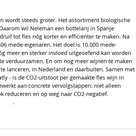
n wordt steeds groter. Het assortiment biologische 
Daarom wil Neleman een bottelarij in Spanje 
if tot fles nóg korter en efficiënter te maken. Na 
.506 mede-eigenaren. Het doel is 10.000 mede-
nóg meer en sterker invloed uitgeoefend kan worden 
 te verduurzamen. En om nog meer wijnen te maken 
te lanceren, in Nederland en daarbuiten. Samen met
y - is de CO2-uitstoot per gemaakte fles wijn in 
ewerkt aan concrete vervolgstappen: niet alleen 
k reduceren en op weg naar CO2-negatief.
tphen
. 
Bekijk onze privacy policy.