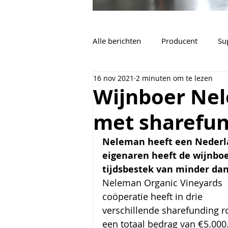
Alle berichten
Producent
Su
16 nov 2021
2 minuten om te lezen
Vacatures
Algemeen
Wijnboer Nel
met sharefu
Neleman heeft een Nederla
eigenaren heeft de wijnboe
tijdsbestek van minder da
Neleman Organic Vineyards 
coöperatie heeft in drie 
verschillende sharefunding r
een totaal bedrag van €5.000