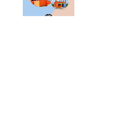
NIEUWS
Producent
Supermarkt
Horeca
Lifestyle
Media
Vacatures
Algemeen
MEER VB
Abonneren
Over VB
Adverteren