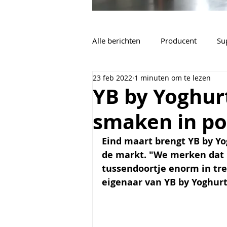
Alle berichten
Producent
Su
23 feb 2022
1 minuten om te lezen
Vacatures
Algemeen
YB by Yoghur
smaken in po
Eind maart brengt YB by Yo
de markt. "We merken dat p
tussendoortje enorm in tre
eigenaar van YB by Yoghurt