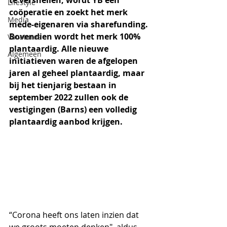
te versnellen, wordt YB een 
Lifestyle
coöperatie en zoekt het merk 
Media
mede-eigenaren via sharefunding. 
Bovendien wordt het merk 100% 
Vacatures
plantaardig. Alle nieuwe 
Algemeen
initiatieven waren de afgelopen 
jaren al geheel plantaardig, maar 
bij het tienjarig bestaan in 
september 2022 zullen ook de 
vestigingen (Barns) een volledig 
plantaardig aanbod krijgen. 
“Corona heeft ons laten inzien dat 
we groots moeten denken", aldus 