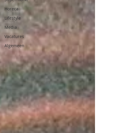
Horeca
Lifestyle
Media
Vacatures
Algemeen