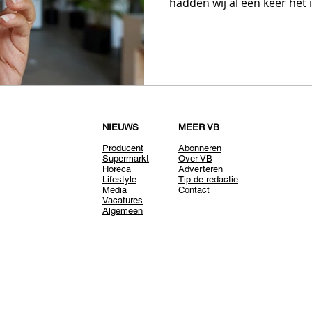
hadden wij al een keer het i
NIEUWS
MEER VB
Producent
Abonneren
Supermarkt
Over VB
Horeca
Adverteren
Lifestyle
Tip de redactie
Media
Contact
Vacatures
Algemeen