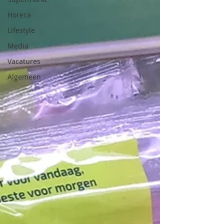
Horeca
Lifestyle
Media
Vacatures
Algemeen