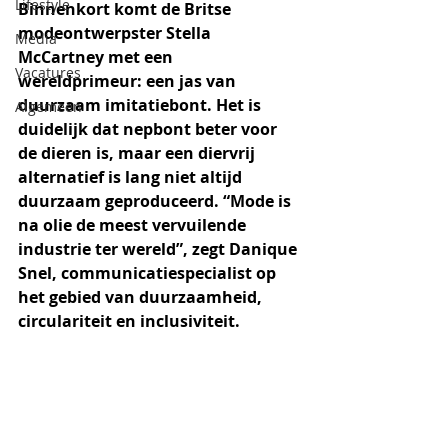
Lifestyle
Binnenkort komt de Britse 
modeontwerpster Stella 
Media
McCartney met een 
Vacatures
wereldprimeur: een jas van 
duurzaam imitatiebont. Het is 
Algemeen
duidelijk dat nepbont beter voor 
de dieren is, maar een diervrij 
alternatief is lang niet altijd 
duurzaam geproduceerd. “Mode is 
na olie de meest vervuilende 
industrie ter wereld”, zegt Danique 
Snel, communicatiespecialist op 
het gebied van duurzaamheid, 
circulariteit en inclusiviteit.