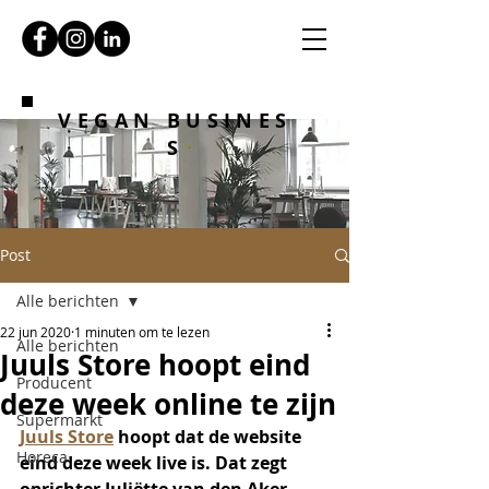
VEGAN BUSINES
S
Post
Alle berichten
22 jun 2020
1 minuten om te lezen
Alle berichten
Juuls Store hoopt eind
Producent
deze week online te zijn
Supermarkt
Juuls Store
 hoopt dat de website 
Horeca
eind deze week live is. Dat zegt 