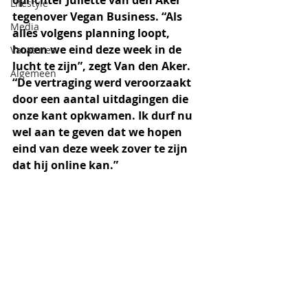
oprichter Juliëtte van den Aker 
Lifestyle
tegenover Vegan Business. “Als 
Media
alles volgens planning loopt, 
hopen we eind deze week in de 
Vacatures
lucht te zijn”, zegt Van den Aker. 
Algemeen
“De vertraging werd veroorzaakt 
door een aantal uitdagingen die 
onze kant opkwamen. Ik durf nu 
wel aan te geven dat we hopen 
eind van deze week zover te zijn 
dat hij online kan.”