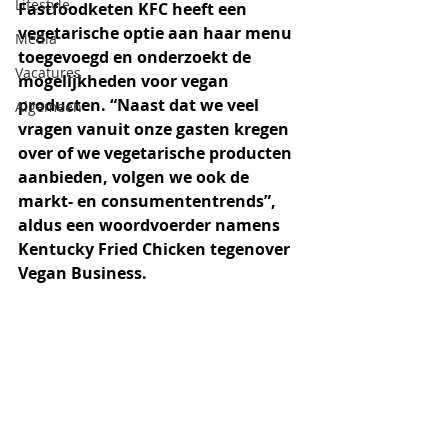
Lifestyle
Fastfoodketen KFC heeft een 
vegetarische optie aan haar menu 
Media
toegevoegd en onderzoekt de 
Vacatures
mogelijkheden voor vegan 
producten. “Naast dat we veel 
Algemeen
vragen vanuit onze gasten kregen 
over of we vegetarische producten 
aanbieden, volgen we ook de 
markt- en consumententrends”, 
aldus een woordvoerder namens 
Kentucky Fried Chicken tegenover 
Vegan Business.