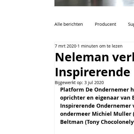
Alle berichten
Producent
Su
7 mrt 2020
1 minuten om te lezen
Vacatures
Algemeen
Neleman ver
Inspirerend
Bijgewerkt op:
3 jul 2020
Platform De Ondernemer h
oprichter en eigenaar van
Inspirerende Ondernemer 
ondermeer Michiel Muller (
Beltman (Tony Chocolonely