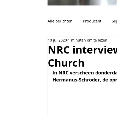
Alle berichten
Producent
Su
10 jul 2020
1 minuten om te lezen
Vacatures
Algemeen
NRC intervie
Church
In NRC verscheen donderda
Hermanus-Schröder, de opr