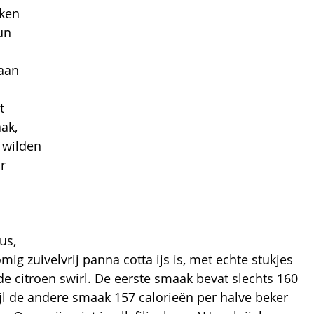
ken 
un 
aan 
 
t 
ak, 
 wilden 
r 
 
us, 
mig zuivelvrij panna cotta ijs is, met echte stukjes 
e citroen swirl. De eerste smaak bevat slechts 160 
ijl de andere smaak 157 calorieën per halve beker 