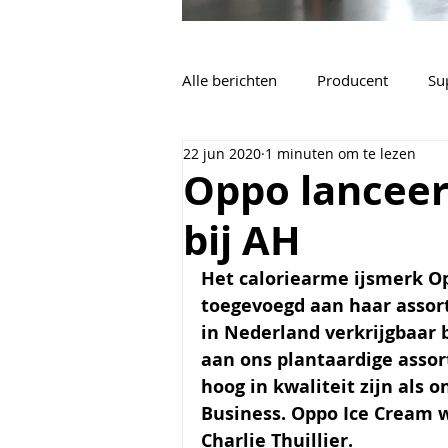
Alle berichten
Producent
Su
22 jun 2020
1 minuten om te lezen
Vacatures
Algemeen
Oppo lancee
bij AH
Het caloriearme ijsmerk O
toegevoegd aan haar assort
in Nederland verkrijgbaar b
aan ons plantaardige assor
hoog in kwaliteit zijn als o
Business. Oppo Ice Cream w
Charlie Thuillier.