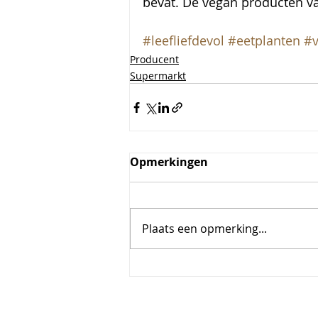
bevat. De vegan producten van
#leefliefdevol
#eetplanten
#v
Producent
Supermarkt
Opmerkingen
Plaats een opmerking...