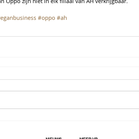
 Oppo zijn niet in elk filiaal van AH verkrijgbaar.
eganbusiness
#oppo
#ah