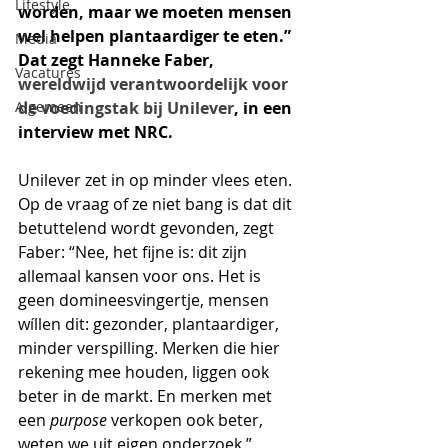
Lifestyle
worden, maar we moeten mensen 
wel helpen plantaardiger te eten.” 
Media
Dat zegt Hanneke Faber, 
Vacatures
wereldwijd verantwoordelijk voor 
Algemeen
de voedingstak bij Unilever
, in een 
interview met NRC.
Unilever zet in op minder vlees eten. 
Op de vraag of ze niet bang is dat dit 
betuttelend wordt gevonden, zegt 
Faber: “Nee, het fijne is: dit zijn 
allemaal kansen voor ons. Het is 
geen domineesvingertje, mensen 
wíllen dit: gezonder, plantaardiger, 
minder verspilling. Merken die hier 
rekening mee houden, liggen ook 
beter in de markt. En merken met 
een 
purpose
 verkopen ook beter, 
weten we uit eigen onderzoek.” 