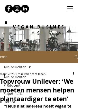
VEGAN BUSINES
S
Post
Alle berichten
9 apr 2020
1 minuten om te lezen
Alle berichten
Topvrouw Unilever: ‘We
Producent
moeten mensen helpen
Supermarkt
plantaardiger te eten’
Horeca
“Heus niet iedereen hoeft vegan te 