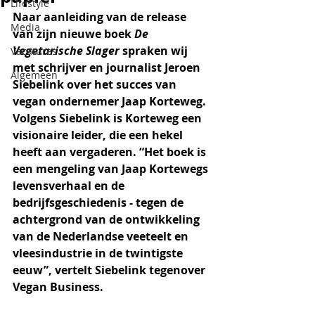
Lifestyle
Naar aanleiding van de release 
Media
van zijn nieuwe boek 
De 
Vegetarische Slager
 spraken wij 
Vacatures
met schrijver en journalist Jeroen 
Algemeen
Siebelink over het succes van 
vegan ondernemer Jaap Korteweg. 
Volgens Siebelink is Korteweg een 
visionaire leider, die een hekel 
heeft aan vergaderen. “Het boek is 
een mengeling van Jaap Kortewegs 
levensverhaal en de 
bedrijfsgeschiedenis - tegen de 
achtergrond van de ontwikkeling 
van de Nederlandse veeteelt en 
vleesindustrie in de twintigste 
eeuw”, vertelt Siebelink tegenover 
Vegan Business.