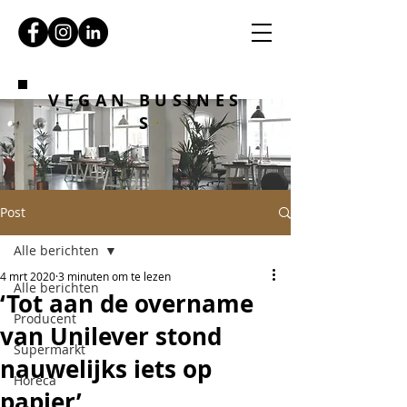
VEGAN BUSINES
S
Post
Alle berichten
4 mrt 2020
3 minuten om te lezen
Alle berichten
‘Tot aan de overname
Producent
van Unilever stond
Supermarkt
nauwelijks iets op
Horeca
papier’