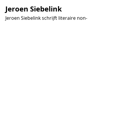
Jeroen Siebelink
Jeroen Siebelink schrijft literaire non-
fictie over uiteenlopende 
onderwerpen. Vorig jaar verscheen 
zijn goed ontvangen en op ware 
gebeurtenissen gebaseerde 
debuutroman 
Pels, 
over de zoon van 
een nertsenfokker die 
dierenbevrijder werd. Zijn boek 
De 
Vegetarische Slager 
wordt uitgegeven 
door Xander Uitgevers, telt 366 
pagina’s en is verkrijgbaar vanaf 
donderdag 5 maart 2020.
#leefliefdevol
#eetplanten
Algemeen
Producent
Media