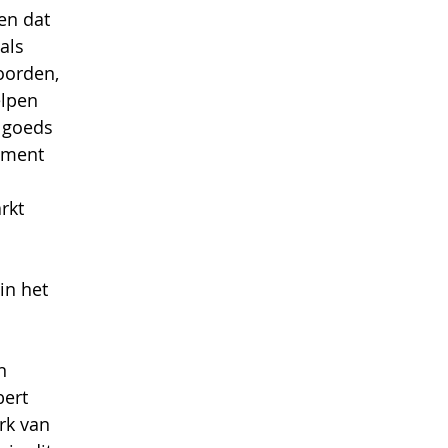
en dat 
als 
oorden, 
lpen 
 goeds 
oment 
rkt 
in het 
n 
bert 
rk van 