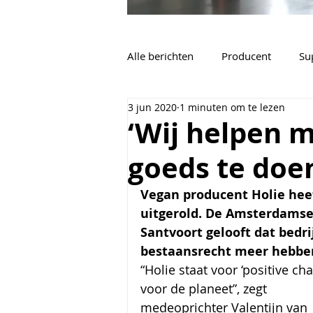
Alle berichten
Producent
Su
3 jun 2020
1 minuten om te lezen
Vacatures
Algemeen
‘Wij helpen m
goeds te doe
Vegan producent Holie heef
uitgerold. De Amsterdamse
Santvoort 
gelooft dat bedri
bestaansrecht meer hebbe
“Holie staat voor ‘positive cha
voor de planeet”, zegt 
medeoprichter Valentijn van 