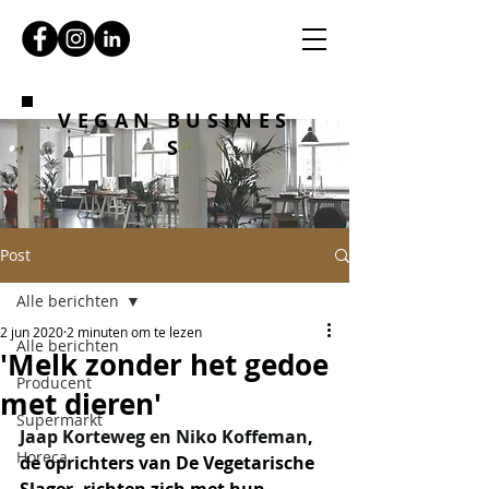
VEGAN BUSINES
S
Post
Alle berichten
2 jun 2020
2 minuten om te lezen
Alle berichten
'Melk zonder het gedoe
Producent
met dieren'
Supermarkt
Jaap Korteweg en Niko Koffeman
, 
Horeca
de oprichters van De Vegetarische 