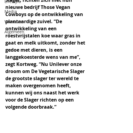
Slager, richten zich met hun 
Lifestyle
nieuwe bedrijf Those Vegan 
Media
Cowboys op de ontwikkeling van 
plantaardige zuivel. “De 
Vacatures
ontwikkeling van een 
Algemeen
roestvrijstalen koe waar gras in 
gaat en melk uitkomt, zonder het 
gedoe met dieren, is een 
langgekoesterde wens van me”, 
zegt Kortweg. “Nu Unilever onze 
droom om De Vegetarische Slager 
de grootste slager ter wereld te 
maken overgenomen heeft, 
kunnen wij ons naast het werk 
voor de Slager richten op een 
volgende doorbraak.”