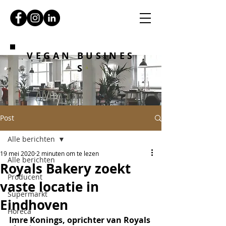
VEGAN BUSINES
S
Post
Alle berichten
19 mei 2020
2 minuten om te lezen
Alle berichten
Royals Bakery zoekt
Producent
vaste locatie in
Supermarkt
Eindhoven
Horeca
Imre Konings, oprichter van Royals 