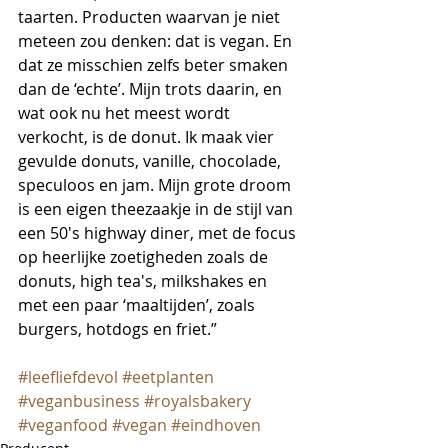
taarten. Producten waarvan je niet 
meteen zou denken: dat is vegan. En 
dat ze misschien zelfs beter smaken 
dan de ‘echte’. Mijn trots daarin, en 
wat ook nu het meest wordt 
verkocht, is de donut. Ik maak vier 
gevulde donuts, vanille, chocolade, 
speculoos en jam. Mijn grote droom 
is een eigen theezaakje in de stijl van 
een 50's highway diner, met de focus 
op heerlijke zoetigheden zoals de 
donuts, high tea's, milkshakes en 
met een paar ‘maaltijden’, zoals 
burgers, hotdogs en friet.”
#leefliefdevol
#eetplanten
#veganbusiness
#royalsbakery
#veganfood
#vegan
#eindhoven