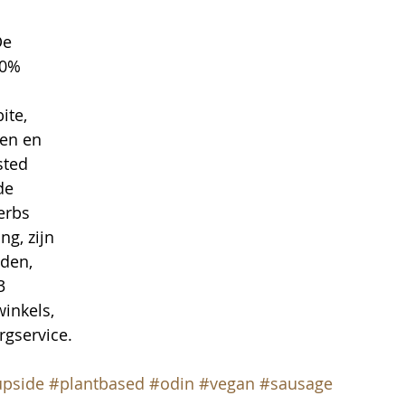
De 
00% 
 
ite, 
en en 
sted 
de 
erbs 
g, zijn 
den, 
3 
inkels, 
gservice.  
pside
#plantbased
#odin
#vegan
#sausage